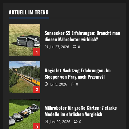
Vergleich: 9 starke
AKTUELL IM TREND
Gründe, warum er den
Rasenmäher schlägt
Sunseeker S5 Erfahrungen: Braucht man
diesen Mähroboter wirklich?
Mähroboter
Rene
Juni 29, 2026
0
Juli 27, 2026
0
Sunseeker S4
1
Erfahrungen: 7 starke
RegioJet Nachtzug Erfahrungen: Im
Gründe, warum dieser
Sleeper von Prag nach Przemyśl
Juli 5, 2026
0
LiDAR-Mähroboter
2
überzeugt
Mähroboter für große Gärten: 7 starke
Modelle im ehrlichen Vergleich
Rene
Juni 29, 2026
0
Juni 29, 2026
0
3