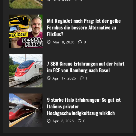
von Prag nach Przemyśl
Rene
Juli 5, 2026
0
Mit RegioJet nach Prag: Ist der gelbe
Fernbus die bessere Alternative zu
FlixBus?
Mai 18, 2026
0
Mähroboter
Mähroboter für große
7 SBB Giruno Erfahrungen auf der Fahrt
Gärten: 7 starke Modelle
im ECE von Hamburg nach Basel
April 17, 2026
1
im ehrlichen Vergleich
Rene
Juni 29, 2026
0
9 starke Italo Erfahrungen: So gut ist
Italiens privater
Mähroboter
Hochgeschwindigkeitszug wirklich
Lymow One Plus im
April 8, 2026
0