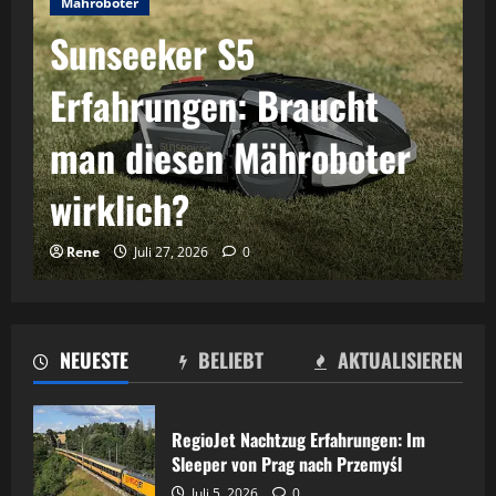
Mähroboter
Sunseeker S5
Erfahrungen: Braucht
man diesen Mähroboter
wirklich?
Rene
Juli 27, 2026
0
Zugreisen
NEUESTE
BELIEBT
AKTUALISIEREN
RegioJet Nachtzug
RegioJet Nachtzug Erfahrungen: Im
Erfahrungen: Im Sleeper
Sleeper von Prag nach Przemyśl
Juli 5, 2026
0