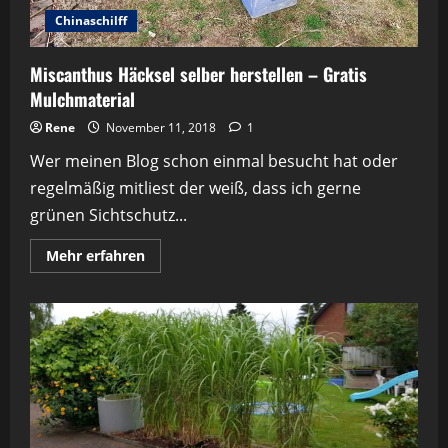
Chinaschilff
Miscanthus Häcksel selber herstellen – Gratis
Mulchmaterial
Rene
November 11, 2018
1
Wer meinen Blog schon einmal besucht hat oder
regelmäßig mitliest der weiß, dass ich gerne
grünen Sichtschutz...
Mehr
Mehr erfahren
Informationen
über
Miscanthus
Häcksel
selber
herstellen
–
Gratis
Mulchmaterial