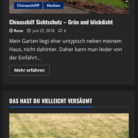
Chinaschilff
Hecken
Chinaschilf Sichtschutz – Grün und blickdicht
Rene
Juni 25, 2018
6
Mein Garten liegt eher untypisch neben meinem
Haus, nicht dahinter. Daher kann man leider von
der Einfahrt...
Mehr
Mehr erfahren
Informationen
über
Chinaschilf
Sichtschutz
–
Grün
DAS HAST DU VIELLEICHT VERSÄUMT
und
blickdicht