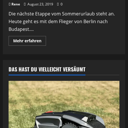
Rene
August 23, 2019
0
Die nächste Etappe vom Sommerurlaub steht an.
Heute geht es mit dem Flieger von Berlin nach
Budapest....
Mehr
Mehr erfahren
Informationen
über
Zug
fahren
in
Ungarn
DAS HAST DU VIELLEICHT VERSÄUMT
–
von
Berlin
zum
Balaton