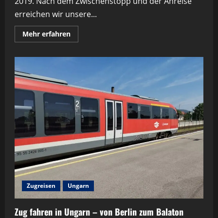
2019. Nach dem Zwischenstopp und der Anreise
erreichen wir unsere...
Mehr
Mehr erfahren
Informationen
über
Balatonfüred
Camping
2019
–
Unser
Familienurlaub
Zugreisen
Ungarn
Zug fahren in Ungarn – von Berlin zum Balaton