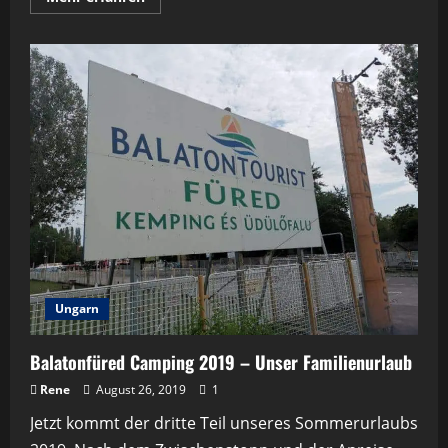
Informationen
über
Ein
Spaziergang
durch
Budapest-
der
letzte
Tag
Ungarn
Ungarn
Balatonfüred Camping 2019 – Unser Familienurlaub
Rene
August 26, 2019
1
Jetzt kommt der dritte Teil unseres Sommerurlaubs