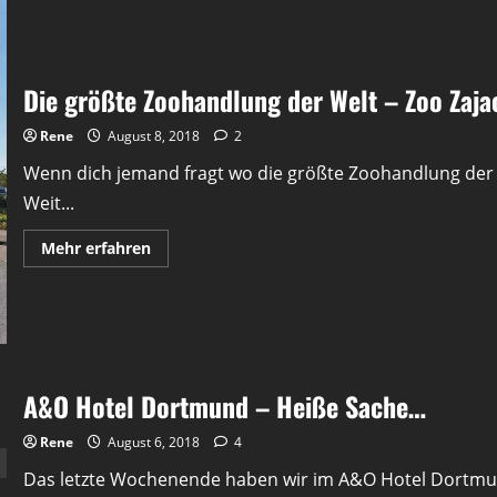
Die größte Zoohandlung der Welt – Zoo Zaja
Rene
August 8, 2018
2
Wenn dich jemand fragt wo die größte Zoohandlung der W
Weit...
Mehr
Mehr erfahren
Informationen
über
Die
größte
Zoohandlung
der
Welt
–
Zoo
A&O Hotel Dortmund – Heiße Sache…
Zajac
Rene
August 6, 2018
4
Das letzte Wochenende haben wir im A&O Hotel Dortmund 