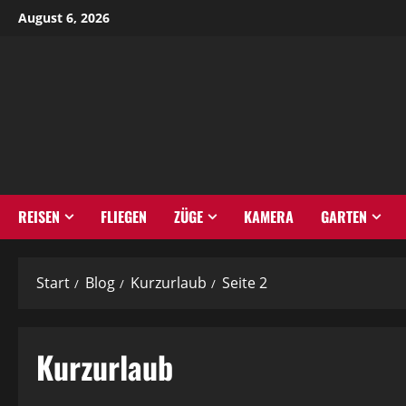
Zum
August 6, 2026
Inhalt
springen
REISEN
FLIEGEN
ZÜGE
KAMERA
GARTEN
Start
Blog
Kurzurlaub
Seite 2
Kurzurlaub