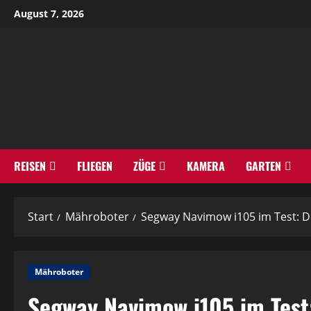
Zum
August 7, 2026
Inhalt
springen
REISEN
FLIEGEN
ZÜGE
KAMERA
GARTEN
Start
Mähroboter
Segway Navimow i105 im Test: D
Mähroboter
Segway Navimow i105 im Test