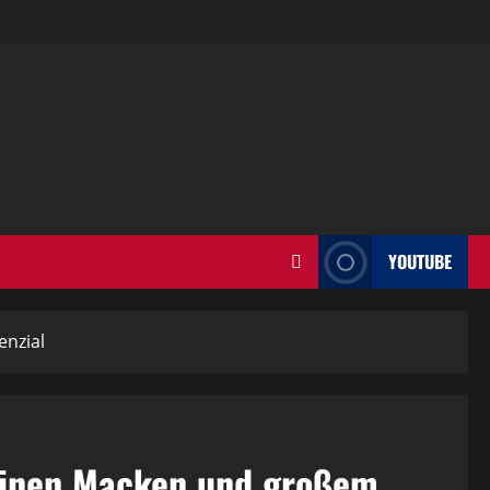
YOUTUBE
enzial
leinen Macken und großem