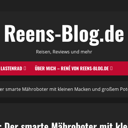
Reens-Blog.de
Reisen, Reviews und mehr
LASTENRAD
ÜBER MICH – RENÉ VON REENS-BLOG.DE
er smarte Mähroboter mit kleinen Macken und großem Pot
: Der smarte Mähroboter mit k