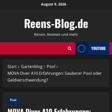
Zum
August 9, 2026
Inhalt
springen
Reens-Blog.de
Reisen, Reviews und mehr
YOUTUBE
Start
Gartenblog
Pool
MOVA Diver A10 Erfahrungen: Sauberer Pool oder
Geldverschwendung?
Pool
MOVA Diver A10 Erfahrungen: