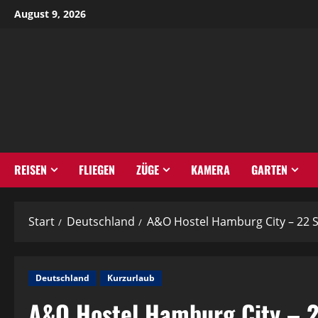
Zum
August 9, 2026
Inhalt
springen
REISEN
FLIEGEN
ZÜGE
KAMERA
GARTEN
Start
Deutschland
A&O Hostel Hamburg City – 22
Deutschland
Kurzurlaub
A&O Hostel Hamburg City – 