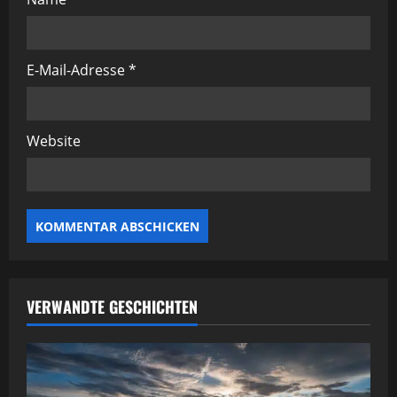
i
o
E-Mail-Adresse
*
n
Website
VERWANDTE GESCHICHTEN