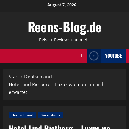
Zum
August 7, 2026
Inhalt
springen
Reens-Blog.de
Reisen, Reviews und mehr
YOUTUBE
Start
Deutschland
Hotel Lind Rietberg – Luxus wo man ihn nicht
erwartet
Deutschland
Kurzurlaub
Hotel Lind Rietberg – Luxus wo