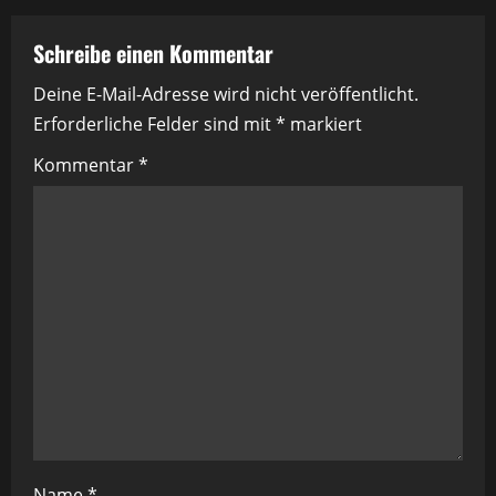
r
a
Schreibe einen Kommentar
Deine E-Mail-Adresse wird nicht veröffentlicht.
g
Erforderliche Felder sind mit
*
markiert
s
Kommentar
*
n
a
v
i
g
a
t
Name
*