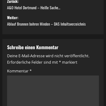
Zurück:
e
A&O Hotel Dortmund – Heiße Sache…
i
Weiter:
Ablauf Brunnen bohren Minden – DAS Inhaltsverzeichnis
t
r
a
Schreibe einen Kommentar
Deine E-Mail-Adresse wird nicht veröffentlicht.
g
Erforderliche Felder sind mit
*
markiert
s
Kommentar
*
n
a
v