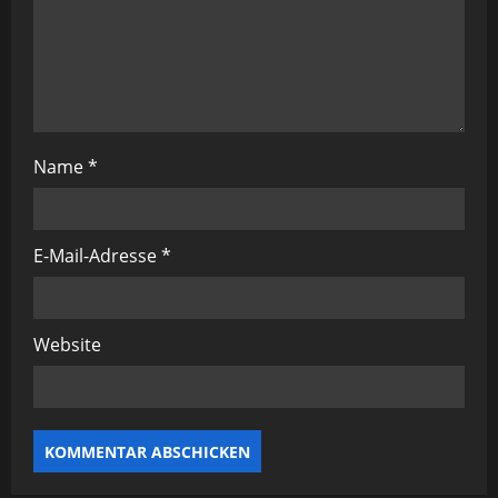
i
g
a
t
Name
*
i
o
E-Mail-Adresse
*
n
Website