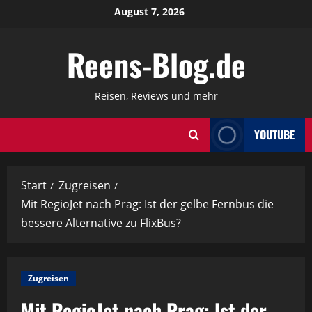
Zum
August 7, 2026
Inhalt
springen
Reens-Blog.de
Reisen, Reviews und mehr
YOUTUBE
Start
Zugreisen
Mit RegioJet nach Prag: Ist der gelbe Fernbus die
bessere Alternative zu FlixBus?
Zugreisen
Mit RegioJet nach Prag: Ist der