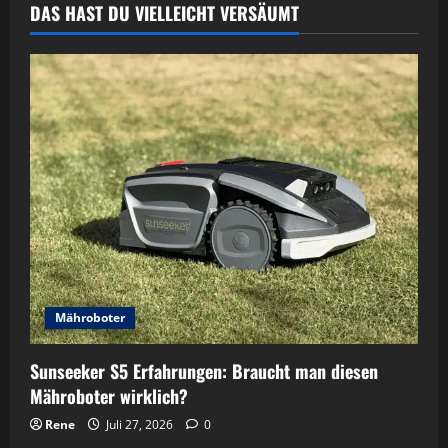
DAS HAST DU VIELLEICHT VERSÄUMT
–
Da
übern
wir
aber
nochmal
Mähroboter
Sunseeker S5 Erfahrungen: Braucht man diesen
Mähroboter wirklich?
Rene
Juli 27, 2026
0