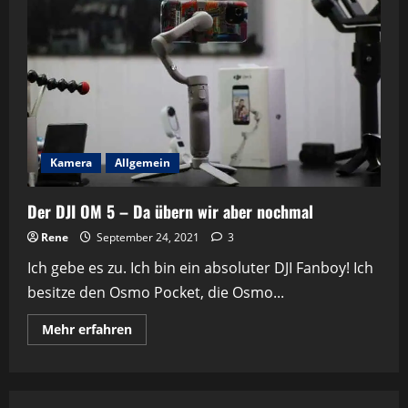
Kamera
Allgemein
Der DJI OM 5 – Da übern wir aber nochmal
Rene
September 24, 2021
3
Ich gebe es zu. Ich bin ein absoluter DJI Fanboy! Ich
besitze den Osmo Pocket, die Osmo...
Mehr
Mehr erfahren
Informationen
über
Der
DJI
OM
5