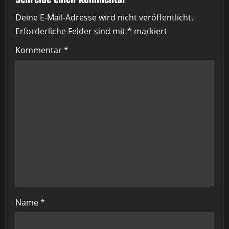
a
Deine E-Mail-Adresse wird nicht veröffentlicht.
g
Erforderliche Felder sind mit
*
markiert
s
Kommentar
*
n
a
v
i
g
a
t
Name
*
i