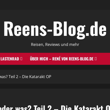
Reens-Blog.de
Reisen, Reviews und mehr
LASTENRAD
ÜBER MICH – RENÉ VON REENS-BLOG.DE
as? Teil 2 – Die Katarakt OP
der was? Teil 2 – Die Katarakt 