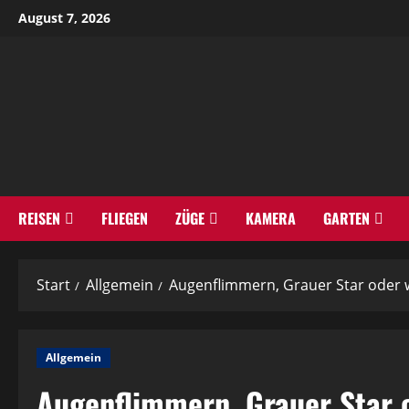
Zum
August 7, 2026
Inhalt
springen
REISEN
FLIEGEN
ZÜGE
KAMERA
GARTEN
Start
Allgemein
Augenflimmern, Grauer Star oder w
Allgemein
Augenflimmern, Grauer Star o