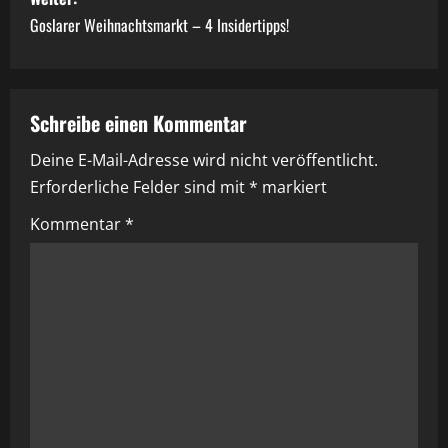
i
Goslarer Weihnachtsmarkt – 4 Insidertipps!
t
r
a
Schreibe einen Kommentar
Deine E-Mail-Adresse wird nicht veröffentlicht.
g
Erforderliche Felder sind mit
*
markiert
s
Kommentar
*
n
a
v
i
g