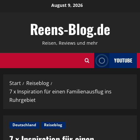
Zum
August 9, 2026
Inhalt
springen
Reens-Blog.de
Reisen, Reviews und mehr
YOUTUBE
Start
Reiseblog
7 x Inspiration für einen Familienausflug ins
Ruhrgebiet
Deutschland
Reiseblog
7 x Inspiration für einen