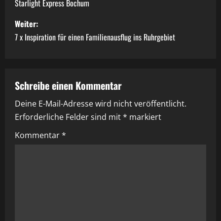
e
Starlight Express Bochum
i
Weiter:
7 x Inspiration für einen Familienausflug ins Ruhrgebiet
t
r
a
Schreibe einen Kommentar
Deine E-Mail-Adresse wird nicht veröffentlicht.
g
Erforderliche Felder sind mit
*
markiert
s
Kommentar
*
n
a
v
i