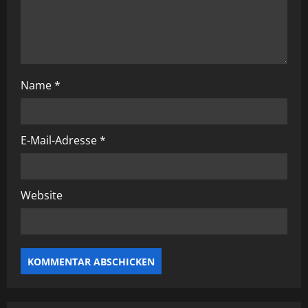
g
a
t
Name
*
i
o
E-Mail-Adresse
*
n
Website