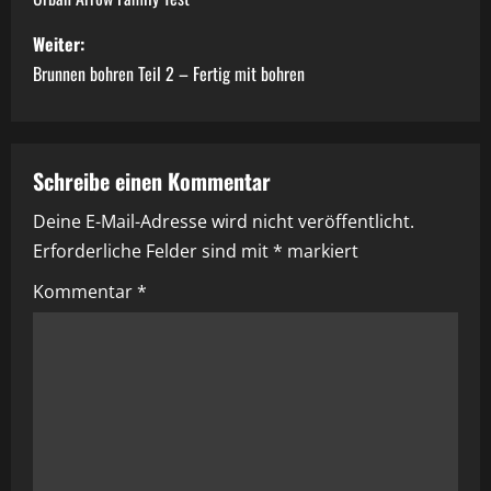
e
i
Weiter:
Brunnen bohren Teil 2 – Fertig mit bohren
t
r
a
Schreibe einen Kommentar
Deine E-Mail-Adresse wird nicht veröffentlicht.
g
Erforderliche Felder sind mit
*
markiert
s
Kommentar
*
n
a
v
i