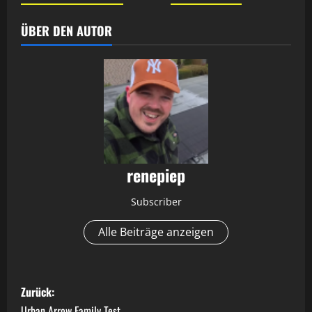
ÜBER DEN AUTOR
renepiep
Subscriber
Alle Beiträge anzeigen
B
Zurück:
Urban Arrow Family Test