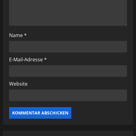
g
a
t
Name
*
i
o
E-Mail-Adresse
*
n
Website