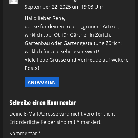
s
September 22, 2025 um 19:03 Uhr
n
Hallo lieber Rene,
a
danke für deinen tollen, „grünen“ Artikel,
wirklich top! Ob für Gärtner in Zürich,
v
Gartenbau oder Gartengestaltung Zürich:
i
wirklich für alle sehr lesenswert!
Viele liebe Grüsse und Vorfreude auf weitere
g
Posts!
a
ANTWORTEN
t
i
Schreibe einen Kommentar
o
Deine E-Mail-Adresse wird nicht veröffentlicht.
Erforderliche Felder sind mit
*
markiert
n
Kommentar
*