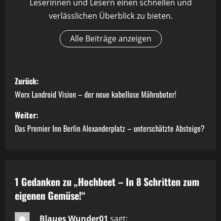
Leserinnen und Lesern einen schnellen und
verlässlichen Überblick zu bieten.
Alle Beiträge anzeigen
B
Zurück:
e
Worx Landroid Vision – der neue kabellose Mähroboter!
i
Weiter:
Das Premier Inn Berlin Alexanderplatz – unterschätzte Absteige?
t
r
a
1 Gedanken zu „
Hochbeet – In 8 Schritten zum
eigenen Gemüse!
“
g
Blaues Wunder01
sagt: