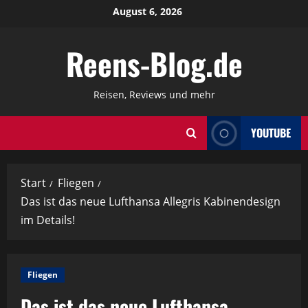
Zum
August 6, 2026
Inhalt
springen
Reens-Blog.de
Reisen, Reviews und mehr
YOUTUBE
Start
Fliegen
Das ist das neue Lufthansa Allegris Kabinendesign
im Details!
Fliegen
Das ist das neue Lufthansa