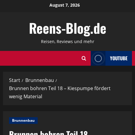
Zum
August 7, 2026
Inhalt
springen
Reens-Blog.de
Reisen, Reviews und mehr
YOUTUBE
Start
Brunnenbau
Brunnen bohren Teil 18 – Kiespumpe fördert
wenig Material
Brunnenbau
Brunnen bohren Teil 18 –