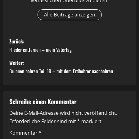
verlässlichen Überblick zu bieten.
Alle Beiträge anzeigen
B
Zurück:
e
Flieder entfernen – mein Vatertag
i
Weiter:
Brunnen bohren Teil 19 – mit dem Erdbohrer nachbohren
t
r
a
Schreibe einen Kommentar
Deine E-Mail-Adresse wird nicht veröffentlicht.
g
Erforderliche Felder sind mit
*
markiert
s
Kommentar
*