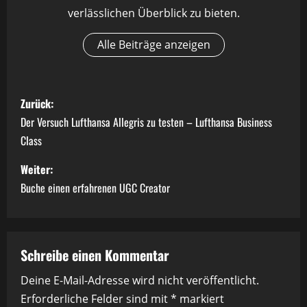
verlässlichen Überblick zu bieten.
Alle Beiträge anzeigen
B
Zurück:
e
Der Versuch Lufthansa Allegris zu testen – Lufthansa Business
Class
i
Weiter:
t
Buche einen erfahrenen UGC Creator
r
a
Schreibe einen Kommentar
g
Deine E-Mail-Adresse wird nicht veröffentlicht.
s
Erforderliche Felder sind mit
*
markiert