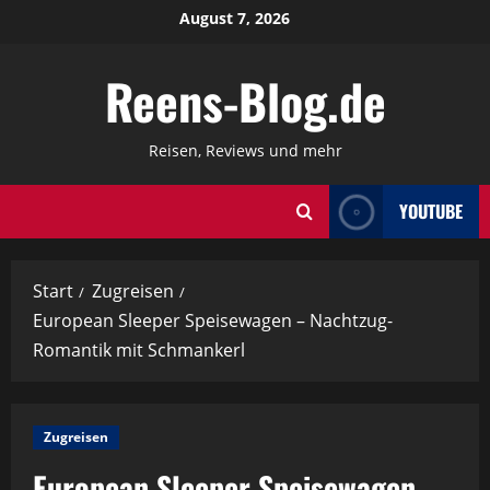
Zum
August 7, 2026
Inhalt
springen
Reens-Blog.de
Reisen, Reviews und mehr
YOUTUBE
Start
Zugreisen
European Sleeper Speisewagen – Nachtzug-
Romantik mit Schmankerl
Zugreisen
European Sleeper Speisewagen –