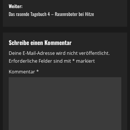
i
Weiter:
Das rasende Tagebuch 4 – Rasenroboter bei Hitze
t
r
a
Schreibe einen Kommentar
Deine E-Mail-Adresse wird nicht veröffentlicht.
g
Erforderliche Felder sind mit
*
markiert
s
Kommentar
*
n
a
v
i
g