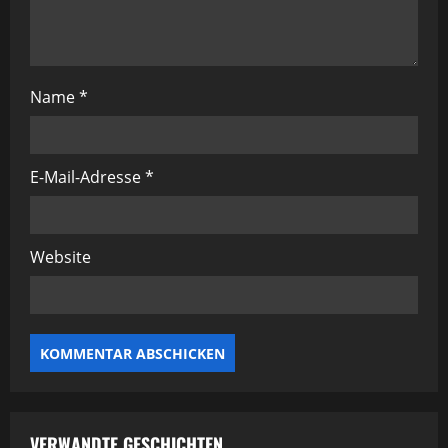
a
t
Name
*
i
o
E-Mail-Adresse
*
n
Website
VERWANDTE GESCHICHTEN