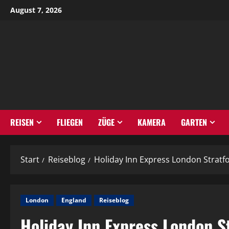
Zum
August 7, 2026
Inhalt
springen
REISEN
FLIEGEN
ZÜGE
KAMERA
GARTEN
Start
Reiseblog
Holiday Inn Express London Stratf
London
England
Reiseblog
Holiday Inn Express London S