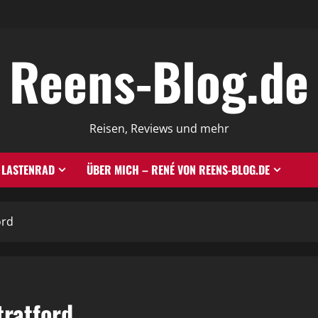
Reens-Blog.de
Reisen, Reviews und mehr
LASTENRAD
ÜBER MICH – RENÉ VON REENS-BLOG.DE
ord
tratford