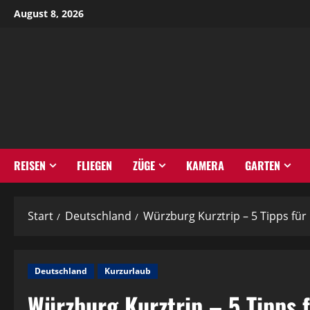
Zum
August 8, 2026
Inhalt
springen
REISEN
FLIEGEN
ZÜGE
KAMERA
GARTEN
Start
Deutschland
Würzburg Kurztrip – 5 Tipps für
Deutschland
Kurzurlaub
Würzburg Kurztrip – 5 Tipps 