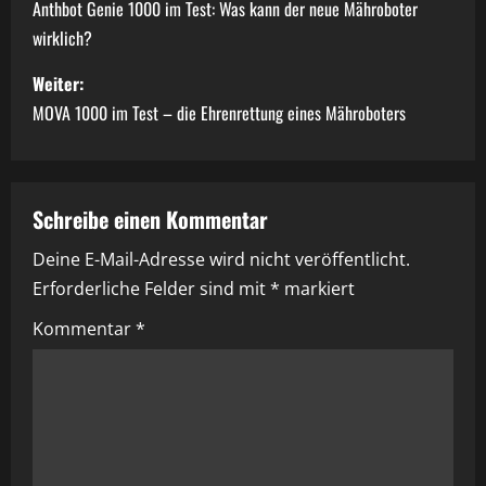
e
Anthbot Genie 1000 im Test: Was kann der neue Mähroboter
wirklich?
i
Weiter:
t
MOVA 1000 im Test – die Ehrenrettung eines Mähroboters
r
a
Schreibe einen Kommentar
g
Deine E-Mail-Adresse wird nicht veröffentlicht.
s
Erforderliche Felder sind mit
*
markiert
n
Kommentar
*
a
v
i