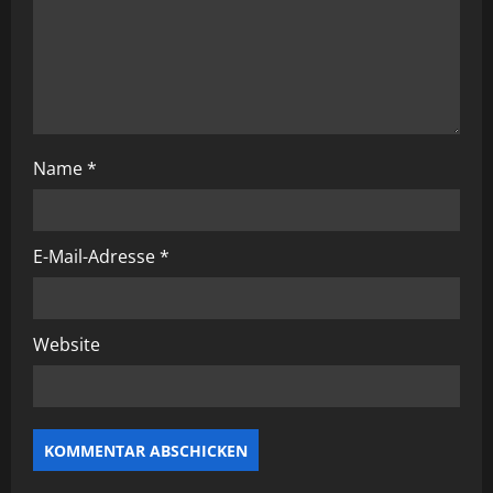
g
a
t
i
Name
*
o
n
E-Mail-Adresse
*
Website