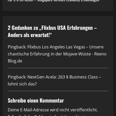
t
r
a
2 Gedanken zu „
Flixbus USA Erfahrungen –
Anders als erwartet!
“
g
s
Pingback:
Flixbus Los Angeles Las Vegas – Unsere
chaotische Erfahrung in der Mojave-Wüste - Reens-
n
Blog.de
a
Pingback:
NextGen Acela: 263 $ Business Class –
v
lohnt sich das?
i
Schreibe einen Kommentar
g
Deine E-Mail-Adresse wird nicht veröffentlicht.
a