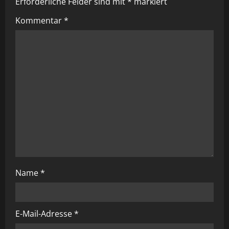
Erforderliche Felder sind mit
*
markiert
t
Kommentar
*
i
o
n
Name
*
E-Mail-Adresse
*