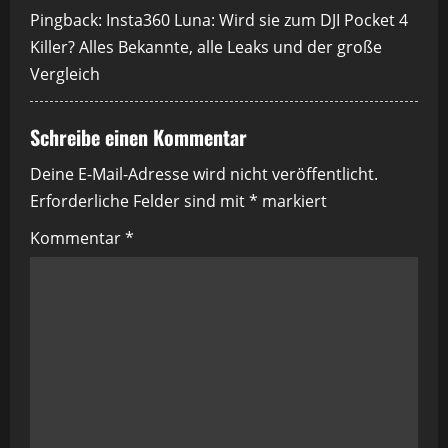
s
Pingback:
Insta360 Luna: Wird sie zum DJI Pocket 4
Killer? Alles Bekannte, alle Leaks und der große
n
Vergleich
a
Schreibe einen Kommentar
v
Deine E-Mail-Adresse wird nicht veröffentlicht.
i
Erforderliche Felder sind mit
*
markiert
g
Kommentar
*
a
t
i
o
n