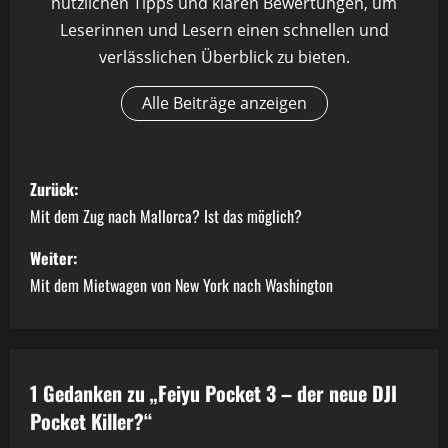
nützlichen Tipps und klaren Bewertungen, um
Leserinnen und Lesern einen schnellen und
verlässlichen Überblick zu bieten.
Alle Beiträge anzeigen
B
Zurück:
e
Mit dem Zug nach Mallorca? Ist das möglich?
i
Weiter:
Mit dem Mietwagen von New York nach Washington
t
r
a
1 Gedanken zu „
Feiyu Pocket 3 – der neue DJI
Pocket Killer?
“
g